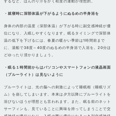
するなど、ほんのり汗をかく程度の運動が理想的。
・就寝時に深部体温が下がるようにぬるめの半身浴を
身体の内部の温度（深部体温）が下がる時に副交感神経が優
位になり、入眠しやすくなります。眠るタイミングで深部体
温の低下を下げるには、春夏の暖かい季節は1時間前まで
に、湯船で38度～40度のぬるめの半身浴で入浴を。20分ほ
どゆったり浸かりましょう。
・眠る１時間前からはパソコンやスマートフォンの液晶画面
（ブルーライト）は見ないように
ブルーライトは、光の脳への刺激によって睡眠相（睡眠リズ
ム）を崩してしまいます。本来は夕方以降にブルーライトを
浴びないほうが理想とも言われます。また、眠る前のネット
サーフィンも、見ていることに興味を持ってしまうことで交
感神経が優位になり、入眠の際に優位になるべき副交感神経