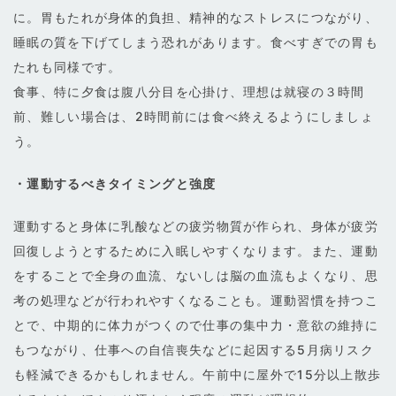
に。胃もたれが身体的負担、精神的なストレスにつながり、
睡眠の質を下げてしまう恐れがあります。食べすぎでの胃も
たれも同様です。
食事、特に夕食は腹八分目を心掛け、理想は就寝の３時間
前、難しい場合は、2時間前には食べ終えるようにしましょ
う。
・運動するべきタイミングと強度
運動すると身体に乳酸などの疲労物質が作られ、身体が疲労
回復しようとするために入眠しやすくなります。また、運動
をすることで全身の血流、ないしは脳の血流もよくなり、思
考の処理などが行われやすくなることも。運動習慣を持つこ
とで、中期的に体力がつくので仕事の集中力・意欲の維持に
もつながり、仕事への自信喪失などに起因する5月病リスク
も軽減できるかもしれません。午前中に屋外で15分以上散歩