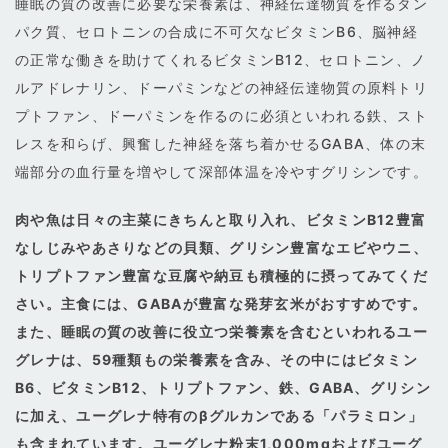
睡眠の質の改善に必要な栄養素は、神経伝達物質を作るタン
パク質、セロトニンの合成に不可欠なビタミンB6、脳神経
の正常な働きを助けてくれるビタミンB12、セロトニン、ノ
ルアドレナリン、ドーパミンなどの神経伝達物質の原料トリ
プトファン、ドーパミンを作るのに必須といわれる鉄、スト
レスを和らげ、興奮した神経を落ち着かせるGABA、体の末
端部分の血行量を増やして深部体温を冷やすグリシンです。
肉や魚は日々の主菜にきちんと取り入れ、ビタミンB12豊富
なしじみやあさりなどの貝類、グリシン豊富なエビやウニ、
トリプトファン豊富な豆腐や納豆も積極的に摂ってみてくだ
さい。主食には、GABAが豊富な発芽玄米がおすすめです。
また、睡眠の質の改善に役立つ栄養素を含むといわれるユー
グレナは、59種類もの栄養素を含み、その中にはビタミン
B6、ビタミンB12、トリプトファン、鉄、GABA、グリシン
に加え、ユーグレナ特有のβグルカンである「パラミロン」
も含まれています。ユーグレナ粉末1,000mgおよびユーグ